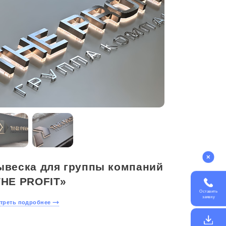
ывеска для группы компаний
THE PROFIT»
Оставить
заявку
треть подробнее