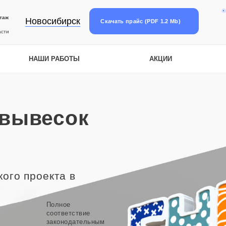
таж
Новосибирск
Скачать прайс (PDF 1.2 Mb)
асти
НАШИ РАБОТЫ
АКЦИИ
 вывесок
ого проекта в
Полное
соответствие
законодательным