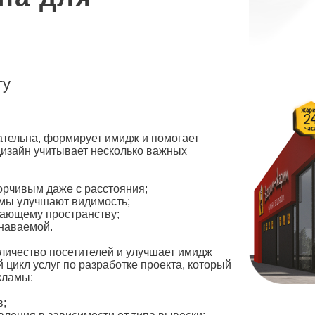
ту
ательна, формирует имидж и помогает
дизайн
учитывает несколько важных
орчивым даже с расстояния;
емы улучшают видимость;
жающему пространству;
знаваемой.
личество посетителей и улучшает имидж
цикл услуг по разработке проекта, который
кламы:
ов;