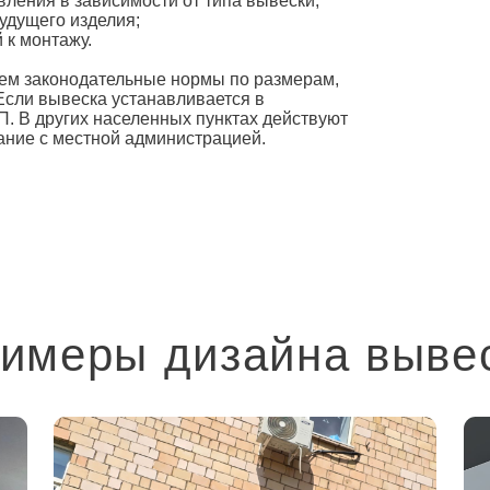
вления в зависимости от типа
вывески
;
будущего изделия;
й к монтажу.
аем законодательные нормы по размерам,
сли вывеска устанавливается в
П. В других населенных пунктах действуют
ание с местной администрацией.
имеры дизайна выве