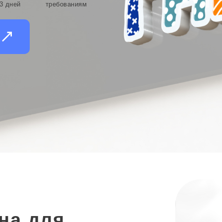
3 дней
требованиям
и
на для