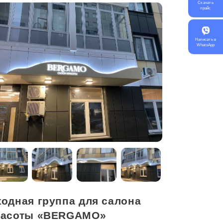
Скачать
прайс
Написать в
WhatsApp
ходная группа для салона
расоты «BERGAMO»