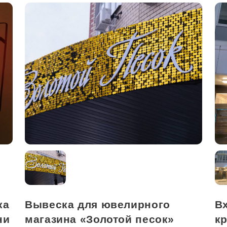
ка
Вывеска для ювелирного
В
ни
магазина «Золотой песок»
к