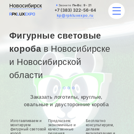
Новосибирск
Звоните
Пн-Вс:
9 - 21
+7 (383) 322-56-64
kp@rpkluxexpo.ru
Фигурные световые
УСЛУГИ
короба
в Новосибирске
и Новосибирской
НАШИ РАБОТЫ
области
АКЦИИ
БЛОГ
Заказать логотипы, круглые,
О КОМПАНИИ
овальные и двусторонние короба
Изготавливаем и
Предлагаем
Бесплатно
монтируем
экономичные и
консультируем,
фигурный световой
качественные
делаем
короб
решения,
визуализацию и