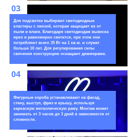
03
Для подсветки выбирают светодиодные
кластеры с линзой, которая защищает их от
пыли и влаги. Благодаря светодиодам вывеска
ярко и равномерно светится, при этом они
потребляют всего 35 Вт на 1 кв.м. и служат
больше 10 лет. Для регулирования силы
свечения конструкцию оснащают диммерами.
04
Фигурные короба устанавливают на фасад,
стену, выступ, фриз и крышу, используя
каркасную металлическую раму. Монтаж может
занимать от 3 часов до 3 дней в зависимости от
сложности.