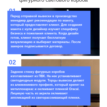
01
Перед отправкой вывески в производство
менеджер дает рекомендации по макету,
который предоставляет клиент. Для создания
макета с нуля дизайнер изучает специфику
бизнеса и пожелания клиента. Когда дизайн
готов, клиент получает бесплатную
визуализацию и выбирает материалы. После
замеров подписывается договор.
02
Заднюю стенку фигурных коробов
изготавливают из ПВХ. На нее устанавливают
светодиодные модули. Торцы вывески делают
из алюминиевого профиля, который крепят на
металлокаркас и оклеивают пленкой Oracal.
Лицевую часть из акрила оклеивают
аппликацией из светорассеивающей пленки.