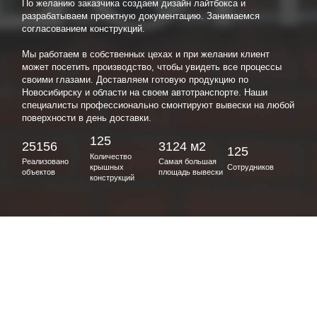
По желанию заказчика создаем дизайн лайтбокса и
разрабатываем проектную документацию. Занимаемся
согласованием конструкций.
Мы работаем в собственных цехах и при желании клиент
может посетить производство, чтобы увидеть все процессы
своими глазами. Доставляем готовую продукцию по
Новосибирску и области на своем автотранспорте. Наши
специалисты профессионально смонтируют вывески на любой
поверхности в день доставки.
125
25156
3124 м2
125
Количество
Реализовано
Самая большая
крышных
Сотрудников
объектов
площадь вывески
конструкций