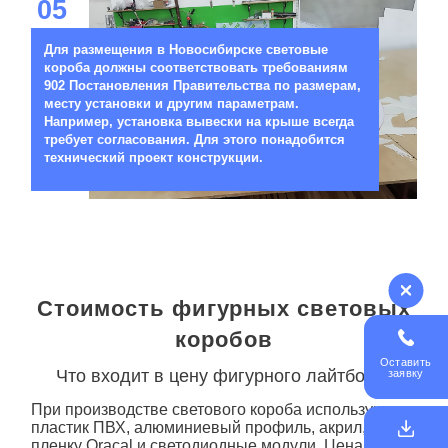
05
Для размещения в Новосибирске световые
короба должны соответствовать требованиям
902 Постановления Правительства по размерам,
месту установки и другим параметрам.
Например, установка вывески на крыше всегда
требует согласования. Для этого понадобится
технический проект конструкции.
Стоимость фигурных световых
коробов
Оставить
Что входит в цену фигурного лайтбокса
заявку
При производстве светового
короба
используют
пластик ПВХ, алюминиевый профиль, акрил,
пленку Oracal и светодиодные модули. Цена