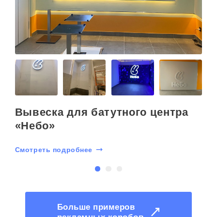
Вывеска для батутного центра
«Небо»
С
Смотреть подробнее
Больше примеров