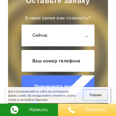
Оставьте заявку
В какое время вам позвонить?
Сейчас
оимость
арки
Перезвоните мне
Для улучшения работы сайта мы используем
Хорошо
файлы cookie. Вы всегда можете отключить файлы
cookie в настройках браузера.
Cогласен с условиями
политики
конфиденциальности данных
Написать
Позвонить