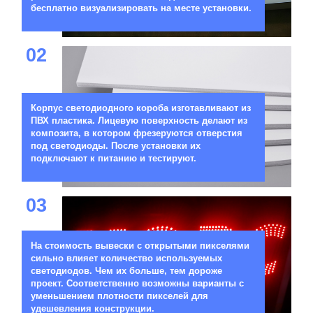
бесплатно визуализировать на месте установки.
02
Корпус светодиодного короба изготавливают из
ПВХ пластика. Лицевую поверхность делают из
композита, в котором фрезеруются отверстия
под светодиоды. После установки их
подключают к питанию и тестируют.
03
На стоимость вывески с открытыми пикселями
сильно влияет количество используемых
светодиодов. Чем их больше, тем дороже
проект. Соответственно возможны варианты с
уменьшением плотности пикселей для
удешевления конструкции.