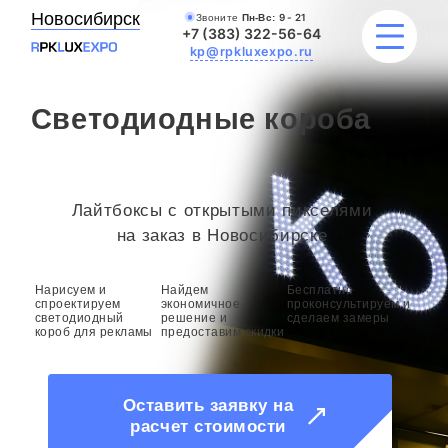
Новосибирск
Звоните
Пн-Вс:
9 - 21
+7 (383) 322-56-64
kp@rpkluxexpo.ru
Светодиодные короба
УСЛУГИ
НАШИ РАБОТЫ
Лайтбоксы с открытыми пикселями
на заказ в Новосибирске
АКЦИИ
Нарисуем и
Найдем
Бесплатно
БЛОГ
спроектируем
экономичное
проконсультируем и
светодиодный
решение и
сделаем замеры
короб для рекламы
предоставим скидки
О КОМПАНИИ
Оставить заявку на
расчет стоимости