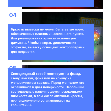
04
Яркость вывески не может быть выше норм,
обозначенных властями населенного пункта.
Для регулирования яркости используют
диммеры. Чтобы создать динамические
эффекты, вывеску оснащают контроллерами
для подсветки.
05
Светодиодный короб монтируют на фасад,
стену, выступ, фриз или на крышу на
металлическом каркасе. Перед монтажом его
окрашивают в цвет поверхности. Небольшие
светодиодные панели с двумя рекламными
плоскостями, в том числе аптечные кресты,
перпендикулярно устанавливают на
кронштейны.