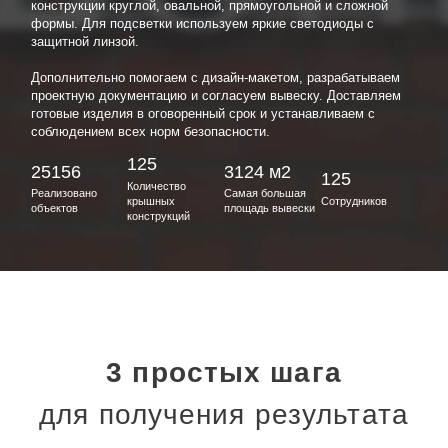
конструкции круглой, овальной, прямоугольной и сложной
формы. Для подсветки используем яркие светодиоды с
защитной линзой.
Дополнительно помогаем с дизайн-макетом, разрабатываем
проектную документацию и согласуем вывеску. Доставляем
готовые изделия в оговоренный срок и устанавливаем с
соблюдением всех норм безопасности.
125
25156
3124 м2
125
Количество
Реализовано
Самая большая
крышных
Сотрудников
объектов
площадь вывески
конструкций
3 простых шага
для получения результата