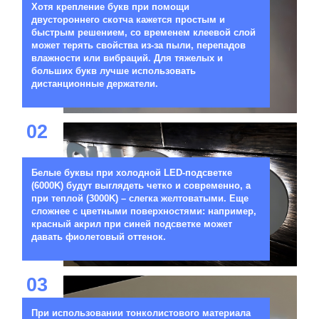
Хотя крепление букв при помощи
двустороннего скотча кажется простым и
быстрым решением, со временем клеевой слой
может терять свойства из-за пыли, перепадов
влажности или вибраций. Для тяжелых и
больших букв лучше использовать
дистанционные держатели.
02
Белые буквы при холодной LED-подсветке
(6000K) будут выглядеть четко и современно, а
при теплой (3000K) – слегка желтоватыми. Еще
сложнее с цветными поверхностями: например,
красный акрил при синей подсветке может
давать фиолетовый оттенок.
03
При использовании тонколистового материала