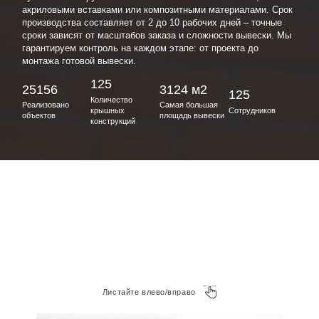
акриловыми вставками или композитными материалами. Срок
производства составляет от 2 до 10 рабочих дней – точные
сроки зависят от масштабов заказа и сложности вывески. Мы
гарантируем контроль на каждом этапе: от проекта до
монтажа готовой вывески.
125
25156
3124 м2
125
Количество
Реализовано
Самая большая
крышных
Сотрудников
объектов
площадь вывески
конструкций
Листайте влево/вправо