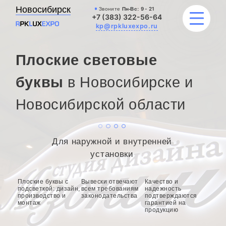
Новосибирск
Звоните
Пн-Вс:
9 - 21
+7 (383) 322-56-64
kp@rpkluxexpo.ru
Плоские световые
УСЛУГИ
буквы
в Новосибирске и
Новосибирской области
НАШИ РАБОТЫ
АКЦИИ
Для наружной и внутренней
БЛОГ
установки
О КОМПАНИИ
Плоские буквы с
Вывески отвечают
Качество и
подсветкой: дизайн,
всем требованиям
надежность
производство и
законодательства
подтверждаются
монтаж
гарантией на
продукцию