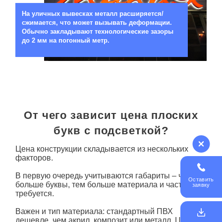
На уличных вывесках металл расширяется/
сжимается, что может вызывать деформации.
Обычно закладывают технологические зазоры
до 2 мм на погонный метр.
От чего зависит цена плоских
букв с подсветкой?
Цена конструкции складывается из нескольких
факторов.
В первую очередь учитываются габариты – чем
Оставить
больше
буквы
, тем больше материала и частей
заявку
требуется.
Важен и тип материала: стандартный ПВХ
дешевле, чем акрил, композит или металл. Цена