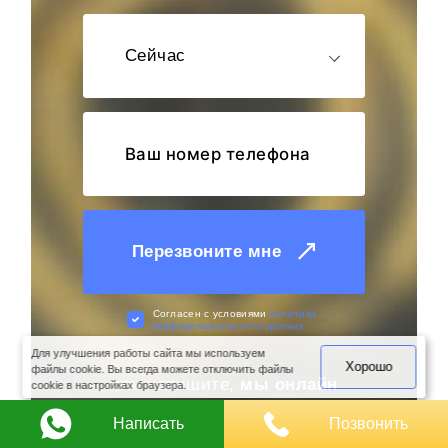
Сейчас
Перезвоните мне
оимость
арки
Cогласен с условиями
политики
конфиденциальности данных
Для улучшения работы сайта мы используем
Хорошо
файлы cookie. Вы всегда можете отключить файлы
или напишите,
мы онлайн
cookie в настройках браузера.
Написать
Позвонить