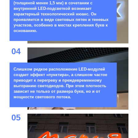
(толщиной менее 1,5 мм) в сочетании с
внутренней LED-подсветкой возникает
характерный технологический нюанс. Он
проявляется в виде световых пятен и теневых
участков, особенно в местах крепления букв к
основанию.
04
Слишком редкое расположение LED-модулей
создает эффект «пунктира», а слишком частое
приводит к перегреву и преждевременному
выгоранию светодиодов. При этом плотность
зависит не только от размера букв, но и от
мощности светового потока.
05