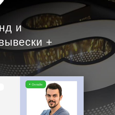
нд и
вывески +
Онлайн