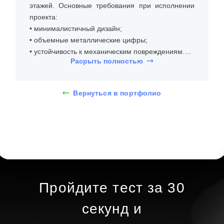
этажей. Основные требования при исполнении
проекта:
• минималистичный дизайн;
• объемные металлические цифры;
• устойчивость к механическим повреждениям.
Расрыть полностью
На встрече с клиентом уточнили размеры места
установки, бюджет и требования к типу и дизайну
Вернуться в портфолио
нумерации этажей. Объемные цифры для
нумерации этажей представляют собой стильный
и современный элемент оформления зданий.
Они выполнены из металла, что обеспечивает их
долговечность и устойчивость к внешним
воздействиям. В данном случае цифры имеют
матовую поверхность, которая гармонично
сочетается с текстурой стены.
Пройдите тест за 30
Процесс изготовления объемных цифр включает
секунд и
несколько этапов. Основной материал —