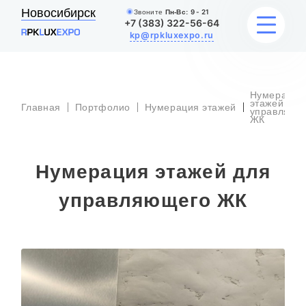
Новосибирск
Звоните
Пн-Вс:
9 - 21
+7 (383) 322-56-64
kp@rpkluxexpo.ru
Нумерация
УСЛУГИ
этажей для
Главная
Портфолио
Нумерация этажей
управляющ
ЖК
НАШИ РАБОТЫ
Нумерация этажей для
АКЦИИ
управляющего ЖК
БЛОГ
О КОМПАНИИ