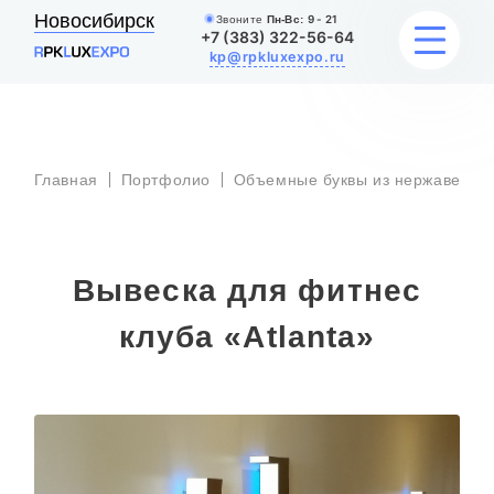
Новосибирск
Звоните
Пн-Вс:
9 - 21
+7 (383) 322-56-64
kp@rpkluxexpo.ru
УСЛУГИ
Главная
Портфолио
Объемные буквы из нержавеюще
НАШИ РАБОТЫ
АКЦИИ
Вывеска для фитнес
БЛОГ
клуба «Аtlanta»
О КОМПАНИИ