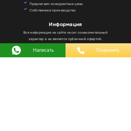
Предлагаем конкурентные цены
Собственное производство
Информация
Для улучшения работы сайта мы используем
Вся информация на сайте носит ознакомительный
Хорошо
файлы cookie. Вы всегда можете отключить файлы
характер и не является публичной офертой.
cookie в настройках браузера.
Написать
Позвонить
Любое использование материалов, элементов
дизайна и оформления, в том числе копирование
происходит только с письменного разрешения
владельца сайта.
Оставляя заявку вы соглашаетесь на
обработку
персональных данных
© RPKLUXEXPO 2025.
Для госзаказчиков “RPKLUXEXPO”
на портале поставщиков