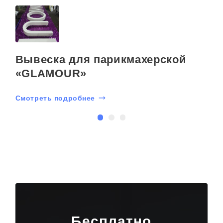
Вывеска для парикмахерской
«GLAМOUR»
Смотреть подробнее
С
Бесплатно