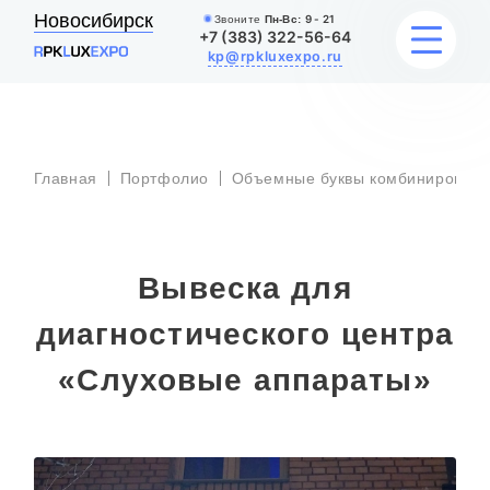
Новосибирск
Звоните
Пн-Вс:
9 - 21
+7 (383) 322-56-64
kp@rpkluxexpo.ru
УСЛУГИ
Главная
Портфолио
Объемные буквы комбинированна
НАШИ РАБОТЫ
АКЦИИ
Вывеска для
БЛОГ
диагностического центра
«Слуховые аппараты»
О КОМПАНИИ