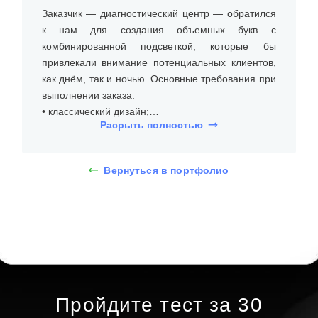
Заказчик — диагностический центр — обратился
к нам для создания объемных букв с
комбинированной подсветкой, которые бы
привлекали внимание потенциальных клиентов,
как днём, так и ночью. Основные требования при
выполнении заказа:
• классический дизайн;
Расрыть полностью
• яркая подсветка, которая равномерно
подсвечивает буквы;
• устойчивость к погодным условиям и
Вернуться в портфолио
перепадам температуры.
На встрече с клиентом уточнили размеры места
установки (кирпичный фасад), бюджет и
требования к типу и дизайну объемных букв из
оргстекла с лицевой и торцевой подсветкой.
Дизайнеры предложили несколько вариантов, и
клиент выбрал объемные буквы с
Пройдите тест за 30
комбинированной подсветкой высотой 25 см. При