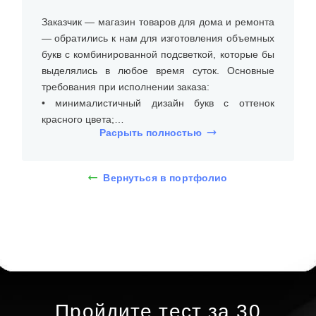
Заказчик — магазин товаров для дома и ремонта
— обратились к нам для изготовления объемных
букв с комбинированной подсветкой, которые бы
выделялись в любое время суток. Основные
требования при исполнении заказа:
• минималистичный дизайн букв с оттенок
красного цвета;
Расрыть полностью
• подсветка, которая равномерно освещает
вывеску;
• устойчивость к погодным условиям.
Вернуться в портфолио
На встрече с клиентом уточнили размеры места
установки (над входом в магазин), бюджет и
требования к типу и дизайну объемных букв с
комбинированной подсветкой. Дизайнеры
предложили несколько вариантов, и клиент
выбрал объемные буквы из оргстекла, высотой
20 см с лицевой и торцевой подсветкой. При
Пройдите тест за 30
помощи 3D-макета определились со шрифтом