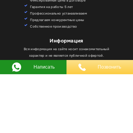
Фиксированная цена в договоре
Гарантия на работы 5 лет
Профессионально устанавливаем
Предлагаем конкурентные цены
Собственное производство
Информация
Вся информация на сайте носит ознакомительный
Для улучшения работы сайта мы используем
Хорошо
файлы cookie. Вы всегда можете отключить файлы
характер и не является публичной офертой.
cookie в настройках браузера.
Написать
Позвонить
Любое использование материалов, элементов
дизайна и оформления, в том числе копирование
происходит только с письменного разрешения
владельца сайта.
Оставляя заявку вы соглашаетесь на
обработку
персональных данных
© RPKLUXEXPO 2025.