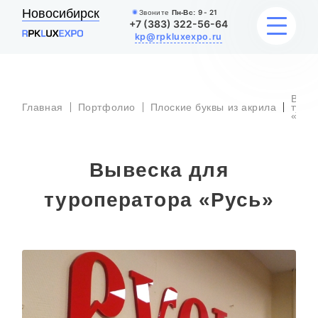
Новосибирск
Звоните
Пн-Вс:
9 - 21
+7 (383) 322-56-64
kp@rpkluxexpo.ru
Выве
УСЛУГИ
Главная
Портфолио
Плоские буквы из акрила
туро
«Рус
НАШИ РАБОТЫ
Вывеска для
АКЦИИ
туроператора «Русь»
БЛОГ
О КОМПАНИИ