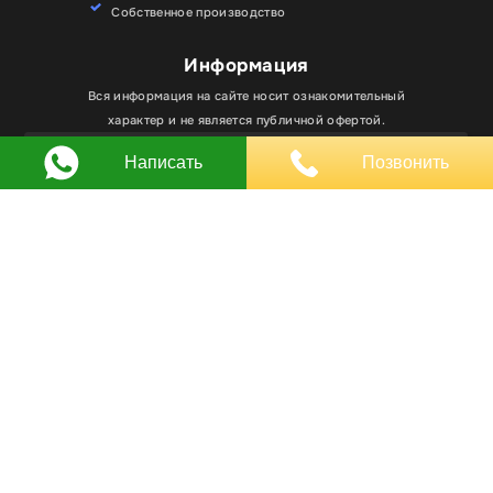
Собственное производство
Информация
Для улучшения работы сайта мы используем
Вся информация на сайте носит ознакомительный
Хорошо
файлы cookie. Вы всегда можете отключить файлы
характер и не является публичной офертой.
cookie в настройках браузера.
Написать
Позвонить
Любое использование материалов, элементов
дизайна и оформления, в том числе копирование
происходит только с письменного разрешения
владельца сайта.
Оставляя заявку вы соглашаетесь на
обработку
персональных данных
© RPKLUXEXPO 2025.
Для госзаказчиков “RPKLUXEXPO”
на портале поставщиков