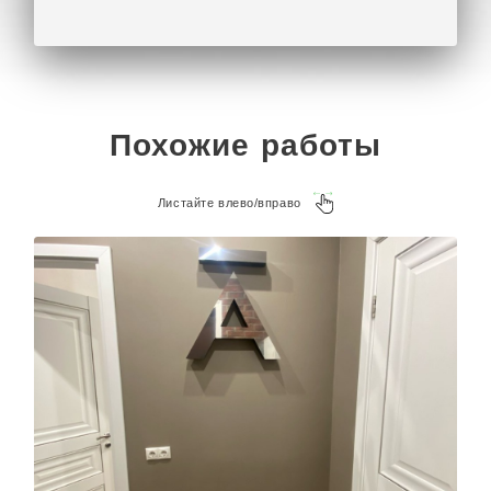
Отправьте ваш проект плоских букв из ПВХ или
задайте любой вопрос на почту
kp@rpkluxexpo.ru.
Похожие работы
Листайте влево/вправо