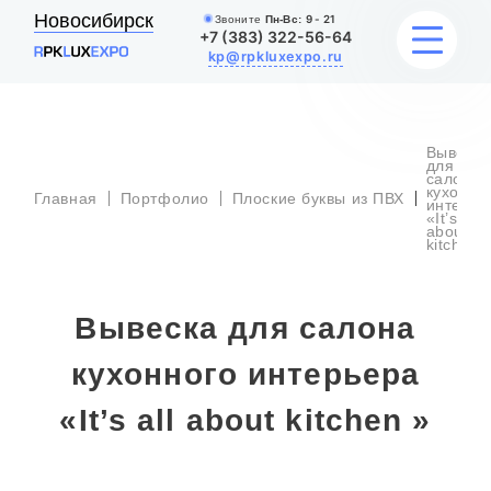
Новосибирск
Звоните
Пн-Вс:
9 - 21
+7 (383) 322-56-64
kp@rpkluxexpo.ru
Вывеска
УСЛУГИ
для
салона
кухонно
Главная
Портфолио
Плоские буквы из ПВХ
интерье
«It’s all
НАШИ РАБОТЫ
about
kitchen 
АКЦИИ
Вывеска для салона
БЛОГ
кухонного интерьера
О КОМПАНИИ
«It’s all about kitchen »