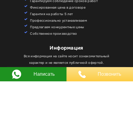
Гарантируем соблюдение сроков работ
Фиксированная цена в договоре
Гарантия на работы 5 лет
Профессионально устанавливаем
Предлагаем конкурентные цены
Собственное производство
Информация
Для улучшения работы сайта мы используем
Вся информация на сайте носит ознакомительный
Хорошо
файлы cookie. Вы всегда можете отключить файлы
характер и не является публичной офертой.
cookie в настройках браузера.
Написать
Позвонить
Любое использование материалов, элементов
дизайна и оформления, в том числе копирование
происходит только с письменного разрешения
владельца сайта.
Оставляя заявку вы соглашаетесь на
обработку
персональных данных
© RPKLUXEXPO 2025.