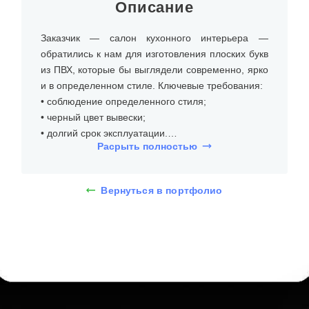
Описание
Заказчик — салон кухонного интерьера —
обратились к нам для изготовления плоских букв
из ПВХ, которые бы выглядели современно, ярко
и в определенном стиле. Ключевые требования:
• соблюдение определенного стиля;
• черный цвет вывески;
• долгий срок эксплуатации.
Расрыть полностью
На встрече с клиентом уточнили размеры места
установки (стена в шоуруме), бюджет,
Вернуться в портфолио
требования к типу и дизайну плоских букв из ПВХ
без подсветки. Дизайнеры предложили несколько
вариантов, и клиент выбрал плоские буквы из
ПВХ высотой 55 см. При помощи 3D-макета
определились со стилем шрифта без засечек,
буквы окрашены.
Определившись с внешним видом плоских букв