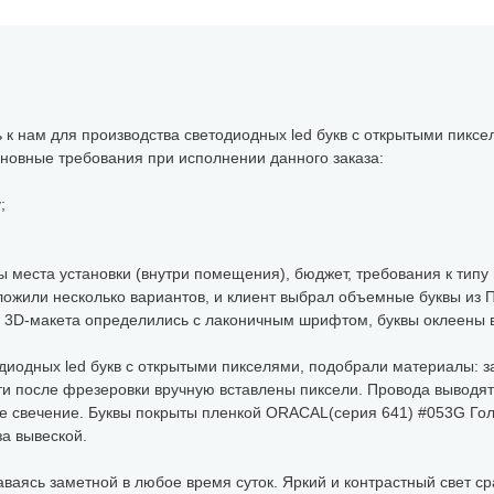
 к нам для производства светодиодных led букв с открытыми пикс
овные требования при исполнении данного заказа:
;
 места установки (внутри помещения), бюджет, требования к типу 
ожили несколько вариантов, и клиент выбрал объемные буквы из П
 3D-макета определились с лаконичным шрифтом, буквы оклеены 
иодных led букв с открытыми пикселями, подобрали материалы: за
сти после фрезеровки вручную вставлены пиксели. Провода выводят
 свечение. Буквы покрыты пленкой ORACAL(серия 641) #053G Гол
за вывеской.
ваясь заметной в любое время суток. Яркий и контрастный свет ср