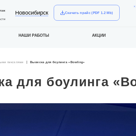
таж
Новосибирск
Скачать прайс (PDF 1.2 Mb)
асти
НАШИ РАБОТЫ
АКЦИИ
тыми пикселями
Вывеска для боулинга «Bowling»
а для боулинга «B