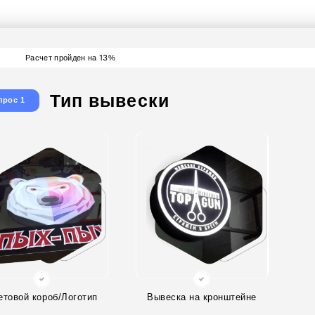
13
Расчет пройден на
%
Тип вывески
прос 1
етовой короб/Логотип
Вывеска на кронштейне