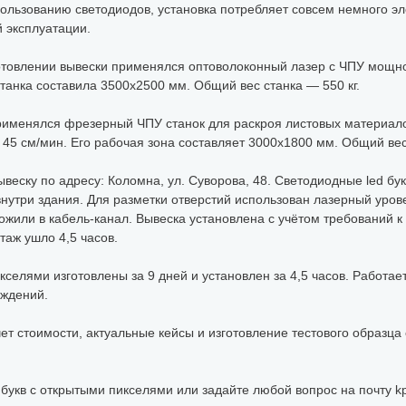
ользованию светодиодов, установка потребляет совсем немного эле
 эксплуатации.
отовлении вывески применялся оптоволоконный лазер с ЧПУ мощно
танка составила 3500х2500 мм. Общий вес станка — 550 кг.
именялся фрезерный ЧПУ станок для раскроя листовых материалов
45 см/мин. Его рабочая зона составляет 3000х1800 мм. Общий вес 
ывеску по адресу: Коломна, ул. Суворова, 48. Светодиодные led б
нутри здания. Для разметки отверстий использован лазерный уров
ожили в кабель-канал. Вывеска установлена с учётом требований 
таж ушло 4,5 часов.
селями изготовлены за 9 дней и установлен за 4,5 часов. Работае
еждений.
ет стоимости, актуальные кейсы и изготовление тестового образца 
 букв с открытыми пикселями или задайте любой вопрос на почту kp