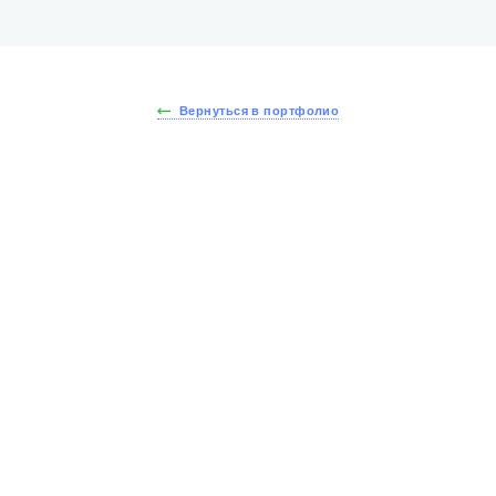
Вернуться в портфолио
йдите тест за 30 секу
йте стоимость вашей 
получите скидку - 15%