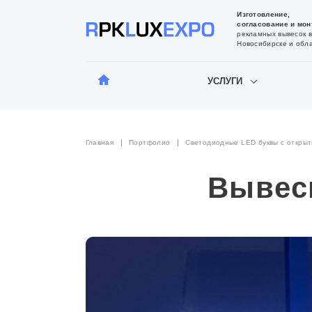
Изготовление,
согласование и мон
рекламных вывесок в
Новосибирске и обл
УСЛУГИ
Главная
Портфолио
Светодиодные LED буквы с откры
Вывеск