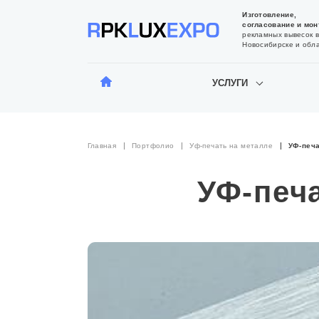
Изготовление,
согласование и мон
рекламных вывесок в
Новосибирске и обл
УСЛУГИ
Главная
Портфолио
Уф-печать на металле
УФ-печа
УФ-печ