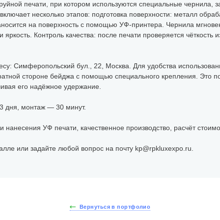
руйной печати, при котором используются специальные чернила, 
включает несколько этапов: подготовка поверхности: металл обр
наносится на поверхность с помощью УФ-принтера. Чернила мгнове
и яркость. Контроль качества: после печати проверяется чёткость
есу: Симферопольский бул., 22, Москва. Для удобства использов
атной стороне бейджа с помощью специального крепления. Это по
чивая его надёжное удержание.
3 дня, монтаж — 30 минут.
и нанесения УФ печати, качественное производство, расчёт стоимос
алле или задайте любой вопрос на почту kp@rpkluxexpo.ru.
Вернуться в портфолио