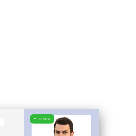
нд и
вывески +
Онлайн