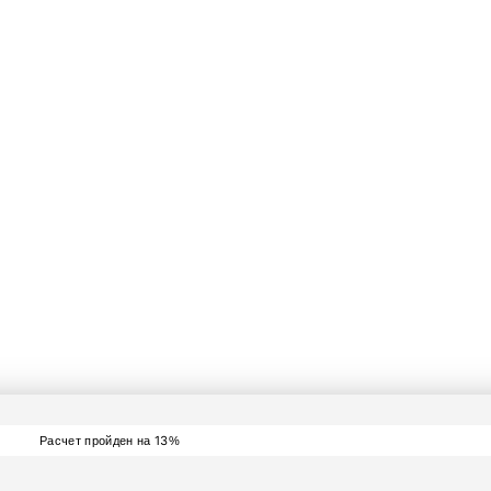
йдите тест за 30 секу
йте стоимость вашей 
получите скидку - 15%
13
Расчет пройден на
%