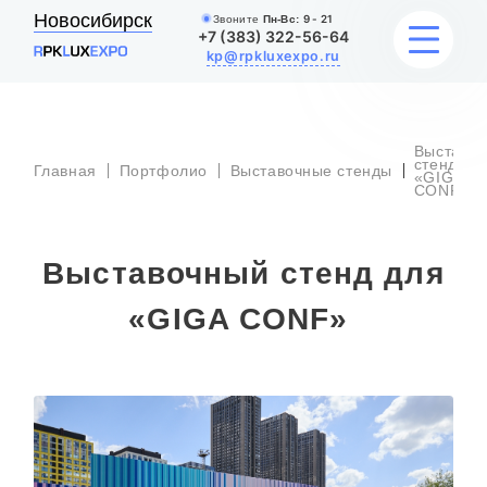
Новосибирск
Звоните
Пн-Вс:
9 - 21
+7 (383) 322-56-64
kp@rpkluxexpo.ru
Выставо
УСЛУГИ
стенд дл
Главная
Портфолио
Выставочные стенды
«GIGA
CONF»
НАШИ РАБОТЫ
Выставочный стенд для
АКЦИИ
«GIGA CONF»
БЛОГ
О КОМПАНИИ