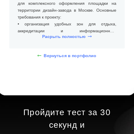
для комплексного оформления площадки на
территории дизайн-завода в Москве. Основные
требования к проекту:
• организация удобных зон для отдыха,
аккредитации и информационного
Расрыть полностью
сопровождения участников;
• создание функциональных пространств для
проведения докладов и демонстрации
Вернуться в портфолио
технологий;
• использование конструкций, соответствующих
статусу международной конференции и
рассчитанных на высокую посещаемость.
Было установлено более 10 тентовых
конструкций для зон отдыха, аккредитации и
инфо-зон. Для зала докладов смонтирован
Пройдите тест за 30
большой шатёр, обеспечивающий комфортное
размещение гостей и высокую звукоизоляцию.
секунд и
Отдельно был возведён павильон для выставки