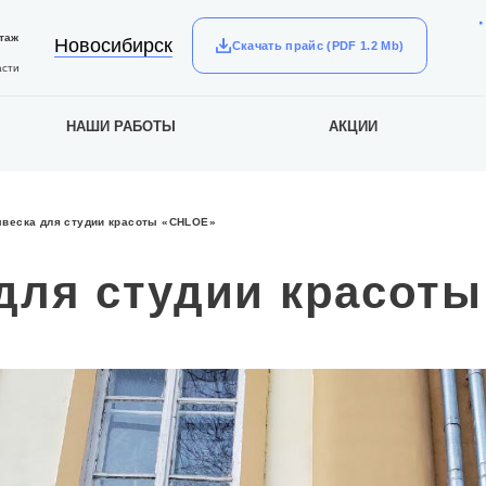
таж
Новосибирск
Скачать прайс (PDF 1.2 Mb)
асти
НАШИ РАБОТЫ
АКЦИИ
веска для студии красоты «CHLOE»
для студии красот