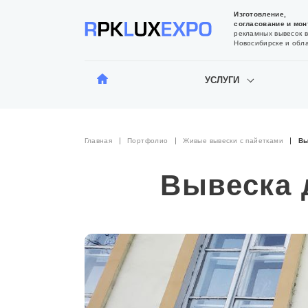
Изготовление,
согласование и мон
рекламных вывесок в
Новосибирске и обл
УСЛУГИ
Главная
Портфолио
Живые вывески с пайетками
Вы
Вывеска 