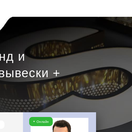
нд и
вывески +
Онлайн