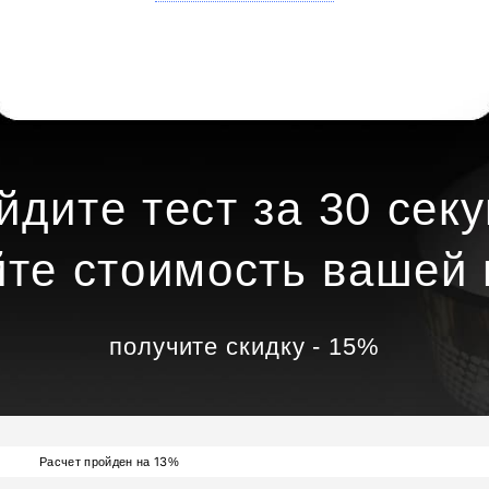
йдите тест за 30 секу
йте стоимость вашей 
получите скидку - 15%
13
Расчет пройден на
%