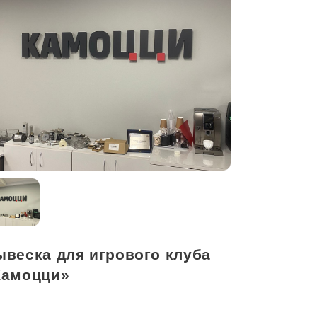
ывеска для игрового клуба
Камоцци»