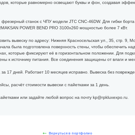
одов, которые равномерно освещают буквы и фон, создавая эффе
и фрезерный станок с ЧПУ модели JTC CNC-46DW. Для гибки борт
ERMAKSAN POWER BEND PRO 3100x260 мощностью более 7 кВт.
овить вывеску по адресу: Нижняя Красносельская ул., 35, стр. 9, М
ачала была подготовлена поверхность стены, чтобы обеспечить на
нах, которые фиксируют её в горизонтальном положении. Для под
ены к источнику питания. Все соединения защищены от влаги и ме
за 17 дней. Работает 10 месяцев исправно. Вывеска без поврежден
ейсы, расчёт стоимости вывески с пайетками за 1 день.
пайетками или задайте любой вопрос на почту kp@rpkluxexpo.ru.
Вернуться в портфолио